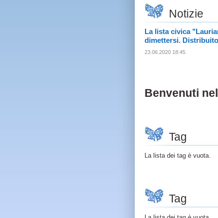
Notizie
La lista civica "Laur
dimettersi. Distribuit
23.06.2020 18:45
Benvenuti nel
Tag
La lista dei tag è vuota.
Tag
La lista dei tag è vuota.