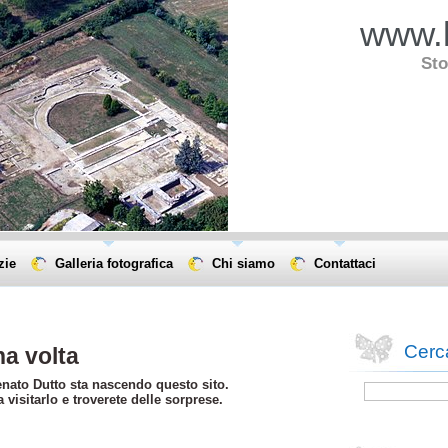
www.l
Sto
zie
Galleria fotografica
Chi siamo
Contattaci
Cerca
na volta
enato Dutto sta nascendo questo sito.
visitarlo e troverete delle sorprese.