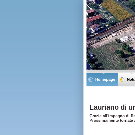
Homepage
Noti
Lauriano di u
Grazie all'impegno di R
Prossimamente tornate a 