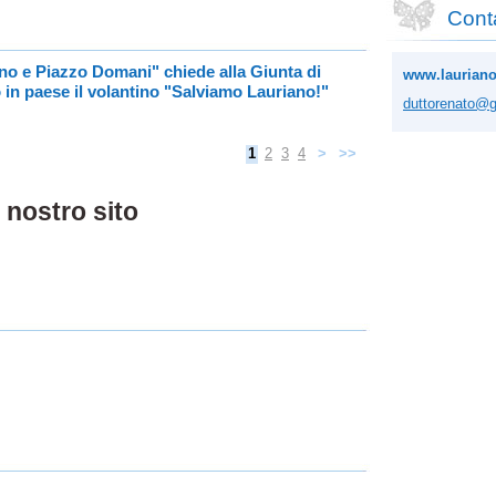
Conta
iano e Piazzo Domani" chiede alla Giunta di
www.lauriano
o in paese il volantino "Salviamo Lauriano!"
duttoren
ato@g
1
2
3
4
>
>>
 nostro sito