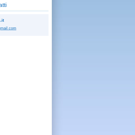
tti
.it
mai
l.com