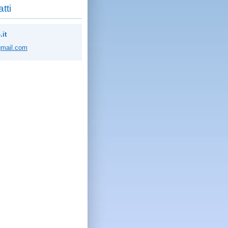
tti
.it
mai
l.com