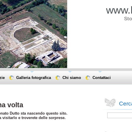
www.l
Sto
zie
Galleria fotografica
Chi siamo
Contattaci
Cerca
na volta
enato Dutto sta nascendo questo sito.
visitarlo e troverete delle sorprese.