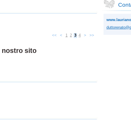
Conta
www.lauriano
duttoren
ato@g
<<
<
1
2
3
4
>
>>
 nostro sito