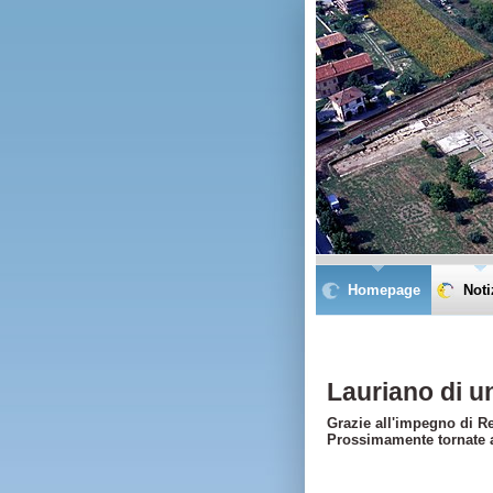
Homepage
Noti
Lauriano di u
Grazie all'impegno di R
Prossimamente tornate a 