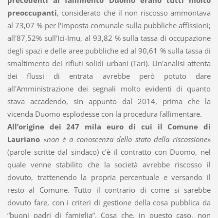
precedenti al fallimento Duomo erano tutti molto
preoccupanti
, considerato che il non riscosso ammontava
al 73,07 % per l'imposta comunale sulla pubbliche affissioni;
all'87,52% sull'Ici-Imu, al 93,82 % sulla tassa di occupazione
degli spazi e delle aree pubbliche ed al 90,61 % sulla tassa di
smaltimento dei rifiuti solidi urbani (Tari). Un'analisi attenta
dei flussi di entrata avrebbe però potuto dare
all'Amministrazione dei segnali molto evidenti di quanto
stava accadendo, sin appunto dal 2014, prima che la
vicenda Duomo esplodesse con la procedura fallimentare.
All’origine dei 247 mila euro di cui il Comune di
Lauriano
«
non è a conoscenza dello stato della riscossione
»
(parole scritte dal sindaco) c’è il contratto con Duomo, nel
quale venne stabilito che la società avrebbe riscosso il
dovuto, trattenendo la propria percentuale e versando il
resto al Comune. Tutto il contrario di come si sarebbe
dovuto fare, con i criteri di gestione della cosa pubblica da
“buoni padri di famiglia”. Cosa che, in questo caso, non