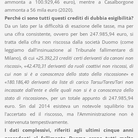
ammonta a 100.929,46 euro), mentre a Casalborgone
ammonta a 56 mila euro (2020).
Perché ci sono tutti questi crediti di dubbia esigibilità?
Da un lato per la difficoltà di esazione delle tasse, ma per
una cifra consistente, ovvero per ben 247.985,94 euro, si
tratta della cifra non riscossa dalla società Duomo (come
leggiamo dall’insinuazione al Tribunale fallimentare di
Milano), di cui «
25.392,23 crediti certi derivanti da canoni non
riscossi
», «
42.470,31 derivanti da ruoli coattivi non riscossi, di
cui non si è a conoscenza dello stato della riscossione
» e
«
180.186,40 derivanti da liste di carico Tarsu/Tares/Tari non
incassate dall'ente e delle quali non si è a conoscenza dello
stato di riscossione
», per un totale appunto di 247.985,94
euro. Sin dal 2014 esisteva un notevole squilibrio tra
l'accertato ed il riscosso, ma l’Amministrazione non è
intervenuta tempestivamente.
I dati complessivi, riferiti agli ultimi cinque anni